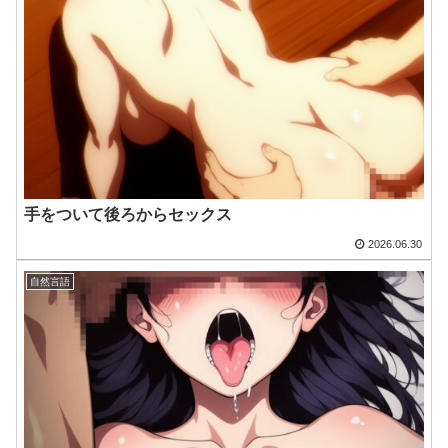
手をついて後ろからセックス
2026.06.30
自然言語