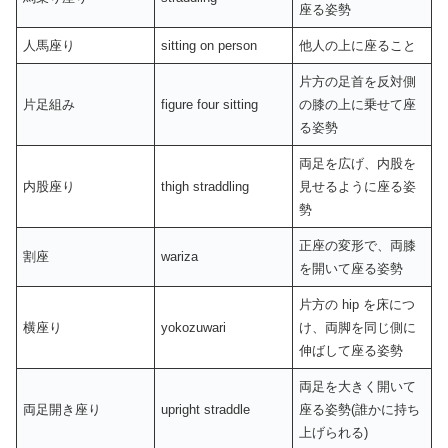
座る姿勢
人馬座り
sitting on person
他人の上に座ること
片方の足首を反対側
片足組み
figure four sitting
の膝の上に乗せて座
る姿勢
両足を広げ、内股を
内股座り
thigh straddling
見せるように座る姿
勢
正座の変形で、両膝
割座
wariza
を開いて座る姿勢
片方の hip を床につ
横座り
yokozuwari
け、両脚を同じ側に
伸ばして座る姿勢
両足を大きく開いて
両足開き座り
upright straddle
座る姿勢(誰かに持ち
上げられる)