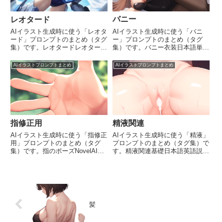
バニー
レオタード
AIイラスト生成時に使う「バニ
AIイラスト生成時に使う「レオタ
ー」プロンプトのまとめ（タグ
ード」プロンプトのまとめ（タグ
集）です。バニー衣装日本語単語
集）です。レオタードレオタード
説明バニーplayboy bunnyプレイ
leotardぴったりフィットのボディ
ボーイクラブのウェイトレスが着
ースつで足は着ないで胴体だけレ
AIイラストプロンプトまとめ
AIイラストプロンプトまとめ
用する伝統的な衣装。ウサギの
オタードの色日本語英語説明水色
耳、ボディスーツ、カフス、襟が
レオタードaqua leotard水色のレ
特徴。キティスーツki...
オタード...
指修正用
精液関連
AIイラスト生成時に使う「指修正
AIイラスト生成時に使う「精液」
用」プロンプトのまとめ（タグ
プロンプトのまとめ（タグ集）で
集）です。指のポーズNovelAIで
す。精液関連基礎日本語英語説明
結構効いたのをまとめてます。日
精液cum精液、または射精の俗語
本語単語日本語説明握りこぶし
表現射精ejaculation精液を排出す
clenched hand手を固く握った状
ること飛んでいる精液projectile
態。怒りや決意を表すことが多
cum勢いよく飛び出す射精ぶっ
い。指を曲げるc...
か...
髪