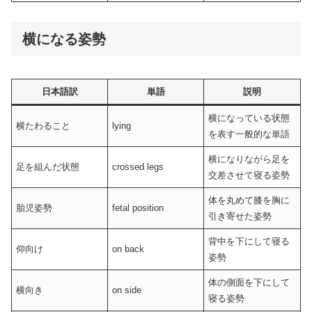
横になる姿勢
日本語訳
単語
説明
横になっている状態
横たわること
lying
を表す一般的な単語
横になりながら足を
足を組んだ状態
crossed legs
交差させて寝る姿勢
体を丸めて膝を胸に
胎児姿勢
fetal position
引き寄せた姿勢
背中を下にして寝る
仰向け
on back
姿勢
体の側面を下にして
横向き
on side
寝る姿勢