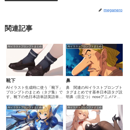
meganero
関連記事
AIイラストプロンプトまとめ
AIイラストプロンプトまとめ
靴下
鼻
AIイラスト生成時に使う「靴下」
鼻 関連のAIイラストプロンプト
プロンプトのまとめ（タグ集）で
タグまとめです基本日本語タグ説
す。靴下の色日本語単語英語単語
明鼻（目立つ）noseアニメ/マン
説明青い靴下blue socks青色の靴
ガでは省略されがちな鼻をしっか
下赤い靴下red socks赤色の靴下
り描く（リアル寄り・存在感強
AIイラストプロンプトまとめ
AIイラストプロンプトまとめ
オレンジ色の靴下orange socksオ
め）点鼻dot nose小さな点で鼻を
レンジ色の靴下黄色い靴下ye...
描く（アニメの超定番・最も一般
的）鼻なしno n...