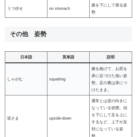
腹を下にして寝る姿
うつ伏せ
on stomach
勢
その他 姿勢
日本語
英単語
説明
膝を曲げて、お尻を
床に近づけた低い姿
しゃがむ
squatting
勢。足の裏は床につ
けたまま。
通常とは逆の向きに
なっている状態。頭
を下にして足を上に
逆さま
upside-down
するなど、上下が反
対になっている姿
勢。