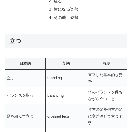
座る
横になる姿勢
その他 姿勢
立つ
日本語
英語
説明
直立した基本的な姿
立つ
standing
勢
体のバランスを保ち
バランスを取る
balancing
ながら立つこと
片方の足を他方の足
足を組んで立つ
crossed legs
に交差させて立つ姿
勢