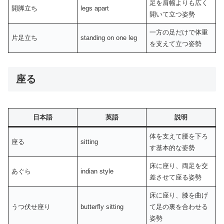
足を肩幅よりも広く
開脚立ち
legs apart
開いて立つ姿勢
一方の足だけで体重
片足立ち
standing on one leg
を支えて立つ姿勢
座る
日本語
英語
説明
体を支えて腰を下ろ
座る
sitting
す基本的な姿勢
床に座り、両足を交
あぐら
indian style
差させて座る姿勢
床に座り、膝を曲げ
うつ伏せ座り
butterfly sitting
て足の裏を合わせる
姿勢