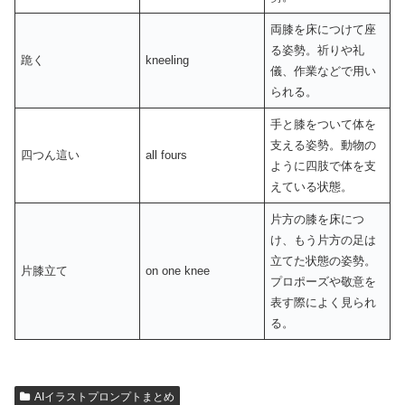
両膝を床につけて座
る姿勢。祈りや礼
跪く
kneeling
儀、作業などで用い
られる。
手と膝をついて体を
支える姿勢。動物の
四つん這い
all fours
ように四肢で体を支
えている状態。
片方の膝を床につ
け、もう片方の足は
立てた状態の姿勢。
片膝立て
on one knee
プロポーズや敬意を
表す際によく見られ
る。
AIイラストプロンプトまとめ