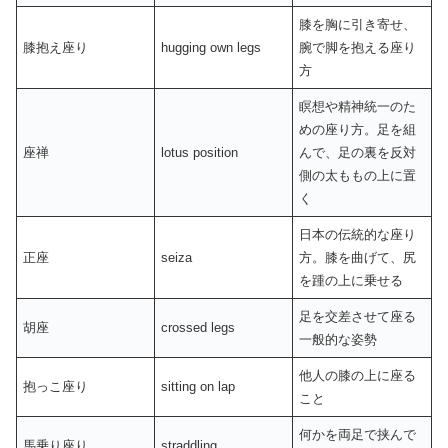
膝を胸に引き寄せ、
膝抱え座り
hugging own legs
腕で脚を抱える座り
方
瞑想や精神統一のた
めの座り方。足を組
座禅
lotus position
んで、足の裏を反対
側の太ももの上に置
く
日本の伝統的な座り
正座
seiza
方。膝を曲げて、尻
を踵の上に乗せる
足を交差させて座る
胡座
crossed legs
一般的な姿勢
他人の膝の上に座る
抱っこ座り
sitting on lap
こと
何かを両足で挟んで
馬乗り座り
straddling