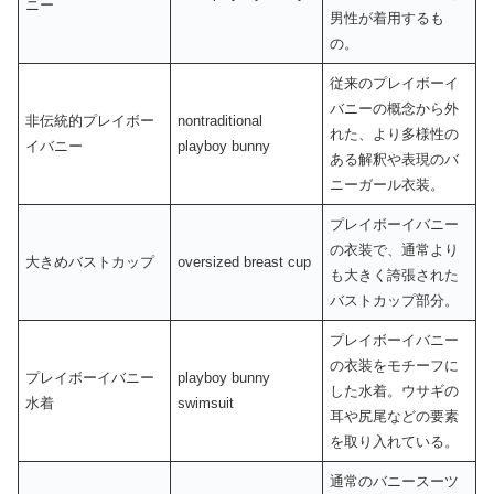
ニー
男性が着用するも
の。
従来のプレイボーイ
バニーの概念から外
非伝統的プレイボー
nontraditional
れた、より多様性の
イバニー
playboy bunny
ある解釈や表現のバ
ニーガール衣装。
プレイボーイバニー
の衣装で、通常より
大きめバストカップ
oversized breast cup
も大きく誇張された
バストカップ部分。
プレイボーイバニー
の衣装をモチーフに
プレイボーイバニー
playboy bunny
した水着。ウサギの
水着
swimsuit
耳や尻尾などの要素
を取り入れている。
通常のバニースーツ