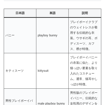
日本語
単語
説明
プレイボーイクラブ
のウェイトレスが着
用する伝統的な衣
バニー
playboy bunny
装。ウサギの耳、ボ
ディスーツ、カフ
ス、襟が特徴。
プレイボーイバニー
の衣装に似た、より
猫っぽい要素を取り
キティスーツ
kittysuit
入れたコスチュー
ム。通常、猫耳やし
っぽが特徴。
男性版のプレイボー
イバニー。伝統的な
男性プレイボーイバ
male playboy bunny
女性用のデザインを