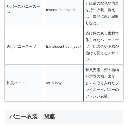
とは逆の配色や構造
リバースバニースー
reverse bunnysuit
を持つ衣装。例え
ツ
ば、白地に黒い縁取
りなど。
透け感のある素材で
作られたバニースー
透けバニースーツ
translucent bunnysuit
ツ。肌の色や下着が
透けて見えるデザイ
ン。
和風要素（例：着物
や浴衣の袖、帯な
和風バニー
wa bunny
ど）を取り入れたプ
レイボーイバニーの
アレンジ衣装。
バニー衣装 関連