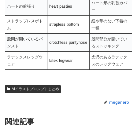
ハート形の乳首カバ
ハートの前張り
heart pasties
ー
ストラップレスボト
紐や帯のない下着の
strapless bottom
ム
一種
股間が開いているパ
股間部分が開いてい
crotchless pantyhose
ンスト
るストッキング
ラテックスレッグウ
光沢のあるラテック
latex legwear
ェア
スのレッグウェア
AIイラストプロンプトまとめ
meganero
関連記事