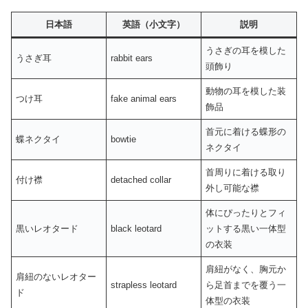
日本語
英語（小文字）
説明
うさぎの耳を模した
うさぎ耳
rabbit ears
頭飾り
動物の耳を模した装
つけ耳
fake animal ears
飾品
首元に着ける蝶形の
蝶ネクタイ
bowtie
ネクタイ
首周りに着ける取り
付け襟
detached collar
外し可能な襟
体にぴったりとフィ
黒いレオタード
black leotard
ットする黒い一体型
の衣装
肩紐がなく、胸元か
肩紐のないレオター
strapless leotard
ら足首までを覆う一
ド
体型の衣装