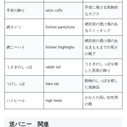
手首に着ける装飾的
手首の飾り
wrist cuffs
なカフス
網目状の透け感のあ
網タイツ
fishnet pantyhose
るストッキング
網目状の透け感のあ
網ニーハイ
fishnet thighhighs
る太ももまでの長さ
の靴下
うさぎのしっぽを模
うさぎのしっぽ
rabbit tail
した尻尾の飾り
動物のしっぽを模し
つけしっぽ
fake tail
た装飾品
かかとの高い女性用
ハイヒール
high heels
の靴
逆バニー 関連