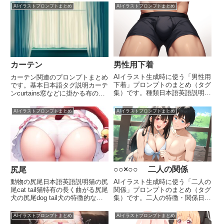
AIイラストプロンプトまとめ
AIイラストプロンプトまとめ
男性用下着
カーテン
AIイラスト生成時に使う「男性用
カーテン関連のプロンプトまとめ
下着」プロンプトのまとめ（タグ
です。基本日本語タグ説明カーテ
集）です。種類日本語英語説明男
ンcurtains窓などに掛かる布のカ
性用下着male underwear男性向け
ーテン全般。プライバシーを守っ
に設計された下着の総称。様々な
たり、光を遮るための布です。カ
AIイラストプロンプトまとめ
AIイラストプロンプトまとめ
種類と形状がある。ノーパンno
ーテンの種類日本語タグ説明浮遊
male underwear男性下着ない状...
するカーテンfloating curtains風
でふ...
○○×○○ 二人の関係
尻尾
AIイラスト生成時に使う「二人の
動物の尻尾日本語英語説明猫の尻
関係」プロンプトのまとめ（タグ
尾cat tail猫特有の長く曲がる尻尾
集）です。二人の特徴・関係日本
犬の尻尾dog tail犬の特徴的な尻
語単語説明姉妹sisters女性の兄弟
尾狐の尻尾fox tail狐の長くふさふ
関係。同じ両親を持つ女性同士。
さした尻尾虎の尻尾tiger tail虎の
AIイラストプロンプトまとめ
AIイラストプロンプトまとめ
兄と妹brother and sister男性と女
長く縞模様のある尻尾狼の尻尾