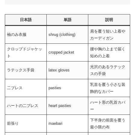
日本語
単語
説明
肩を覆う短い上着や
袖のみ衣服
shrug (clothing)
カーディガン
クロップドジャケッ
腰や胸の上まで届く
cropped jacket
ト
短めの上着
光沢のあるラテック
ラテックス手袋
latex gloves
スの手袋
乳首を覆う小さな装
二プレス
pasties
飾的なカバー
ハート形の乳首カバ
ハートの二プレス
heart pasties
ー
下半身の前面を覆う
前張り
maebari
最小限の布