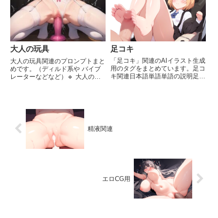
性の兄弟関係。同じ両親を持つ
wolf tail狼の...
男...
足コキ
大人の玩具
「足コキ」関連のAIイラスト生成
大人の玩具関連のプロンプトまと
用のタグをまとめています。足コ
めです。（ディルド系や バイブ
キ関連日本語単語単語の説明足コ
レーターなどなど）🔹 大人の玩
キfootjob足を使って行う性的な刺
具日本語タグ説明性玩具sex toy
激行為協力的な足コキ
玩具全般。玩具が多すぎるtoo
cooperative footjob二人以上の人
many sex toys大量に存在。食物
が協力して行う足コキ行為靴下コ
挿入food insertion食べ物挿...
キsock...
精液関連
エロCG用